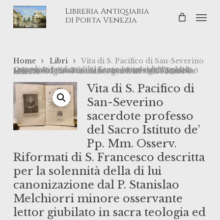
Skip
Libreria Antiquaria
Men
to
di Porta Venezia
main
content
Home
Libri
Vita di S. Pacifico di San-Severino
sacerdote professo del Sacro Istituto de’ Pp. Mm. Osserv. Riformati di S. Francesco descritta per la solennità della di lui canonizazione dal P. Stanislao Melchiorri minore osservante lettor giubilato in sacra teologia ed annalista generale dell’ordine de’ minori.
Vita di S. Pacifico di
San-Severino
sacerdote professo
del Sacro Istituto de’
Pp. Mm. Osserv.
Riformati di S. Francesco descritta
per la solennità della di lui
canonizazione dal P. Stanislao
Melchiorri minore osservante
lettor giubilato in sacra teologia ed