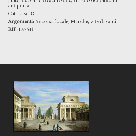
l'interno, carte freschissime, ritratto del santo in
antiporta.
Cat. U. sc. G.
,
,
,
Argomenti:
Ancona
locale
Marche
vite di santi
RIF:
LV-541