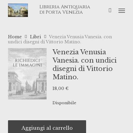
Skip
Libreria Antiquaria
Men
to
di Porta Venezia
main
content
Home
Libri
Venezia Venusia Vanesia. con
undici disegni di Vittorio Matino.
Venezia Venusia
Vanesia. con undici
disegni di Vittorio
Matino.
18,00
€
Disponibile
Aggiungi al carrello