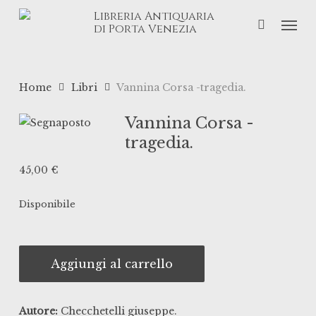
Skip
Libreria Antiquaria
Men
to
di Porta Venezia
main
content
Home
Libri
Vannina Corsa -tragedia.
Vannina Corsa -
tragedia.
45,00
€
Disponibile
Aggiungi al carrello
Autore:
Checchetelli giuseppe.