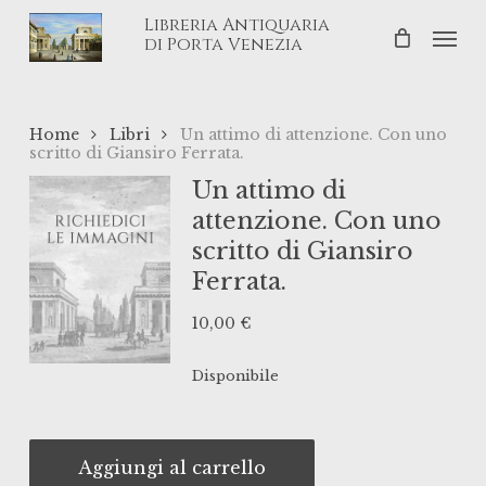
Skip
Libreria Antiquaria
Men
to
di Porta Venezia
main
content
Home
Libri
Un attimo di attenzione. Con uno
scritto di Giansiro Ferrata.
Un attimo di
attenzione. Con uno
scritto di Giansiro
Ferrata.
10,00
€
Disponibile
Aggiungi al carrello