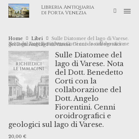
Skip
Libreria Antiquaria
Men
to
di Porta Venezia
main
content
Home
Libri
Sulle Diatomee del lago di Varese.
Nota del Dott. Benedetto Corti con la collaborazione del Dott. Angelo Fiorentini. Cenni oroidrografici e geologici sul lago di Varese.
Sulle Diatomee del
lago di Varese. Nota
del Dott. Benedetto
Corti con la
collaborazione del
Dott. Angelo
Fiorentini. Cenni
oroidrografici e
geologici sul lago di Varese.
20,00
€