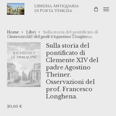
Skip
Libreria Antiquaria
Men
to
di Porta Venezia
main
content
Home
Libri
Sulla storia del pontificato di
Clemente XIV del padre Agostino Theiner. Osservazioni del prof. Francesco Longhena.
Sulla storia del
pontificato di
Clemente XIV del
padre Agostino
Theiner.
Osservazioni del
prof. Francesco
Longhena.
20,00
€