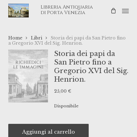
Skip
Libreria Antiquaria
Men
to
di Porta Venezia
main
content
Home
Libri
Storia dei papi da San Pietro fino
a Gregorio XVI del Sig. Henrion.
Storia dei papi da
San Pietro fino a
Gregorio XVI del Sig.
Henrion.
25,00
€
Disponibile
Aggiungi al carrello