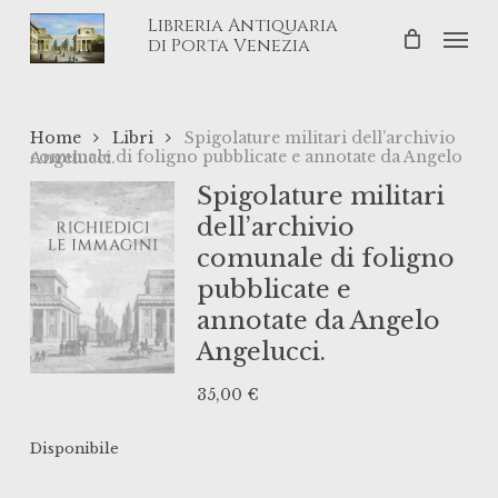
Skip
Libreria Antiquaria
Men
to
di Porta Venezia
main
content
Home
Libri
Spigolature militari dell’archivio
comunale di foligno pubblicate e annotate da Angelo Angelucci.
Spigolature militari
dell’archivio
comunale di foligno
pubblicate e
annotate da Angelo
Angelucci.
35,00
€
Disponibile