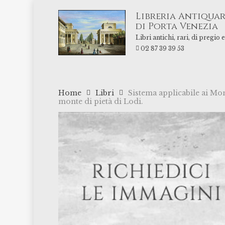
Skip
Libreria Antiquar
to
di Porta Venezia
main
Libri antichi, rari, di pregio
content
02 87 39 39 53
Home
Libri
Sistema applicabile ai Mon
monte di pietà di Lodi.