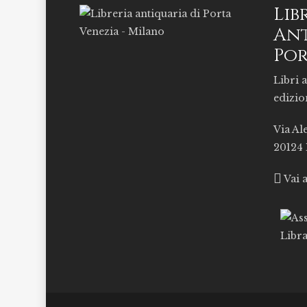
Lib
Ant
Por
Libri a
edizio
Via Al
20124
Vai 