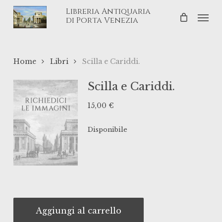
Skip
Libreria Antiquaria
Men
to
di Porta Venezia
main
content
Home
Libri
Scilla e Cariddi.
Scilla e Cariddi.
15,00
€
Disponibile
Aggiungi al carrello