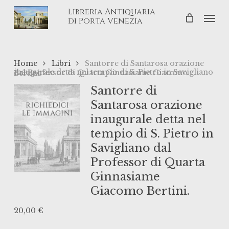
Skip
Libreria Antiquaria
Men
to
di Porta Venezia
main
content
Home
Libri
Santorre di Santarosa orazione
inaugurale detta nel tempio di S. Pietro in Savigliano dal Professor di Quarta Ginnasiame Giacomo Bertini.
Santorre di
Santarosa orazione
inaugurale detta nel
tempio di S. Pietro in
Savigliano dal
Professor di Quarta
Ginnasiame
Giacomo Bertini.
20,00
€