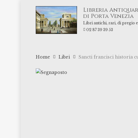
Skip
Libreria Antiquar
to
di Porta Venezia
main
Libri antichi, rari, di pregio
content
02 87 39 39 53
Home
Libri
Sancti francisci historia 