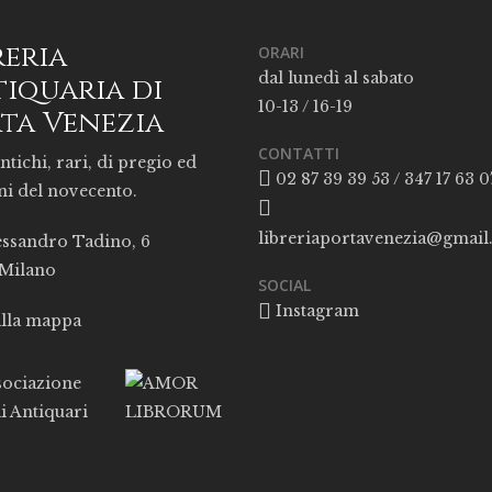
reria
ORARI
dal lunedì al sabato
iquaria di
10-13 / 16-19
ta Venezia
CONTATTI
ntichi, rari, di pregio ed
02 87 39 39 53 / 347 17 63 0
ni del novecento.
libreriaportavenezia@gmai
essandro Tadino, 6
 Milano
SOCIAL
Instagram
alla mappa