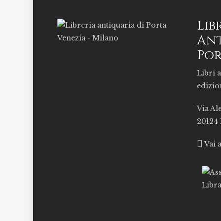
Lib
Ant
Por
Libri a
edizio
Via Al
20124
Vai 