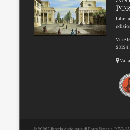
Por
Libri a
edizio
Via Al
20124
Vai 
© 2026 Libreria Antiquaria di Porta Venezia. P.IVA 