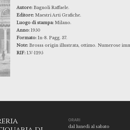
Autore:
Bagnoli Raffaele.
Editore:
Maestri Arti Grafiche.
Luogo di stampa:
Milano.
Anno:
1950
Formato:
In-8. Pagg. 37.
Note:
Brosss origin illustrata, ottimo.
Numerose imma
RIF:
LV-1295
reria
ORARI
dal lunedì al sabato
iquaria di