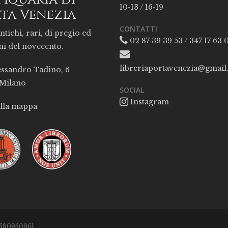
10-13 / 16-19
ta Venezia
CONTATTI
ntichi, rari, di pregio ed
02 87 39 39 53 / 347 17 63 
ni del novecento.
libreriaportavenezia@gmai
essandro Tadino, 6
 Milano
SOCIAL
Instagram
alla mappa
05580950961