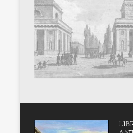
Lib
Ant