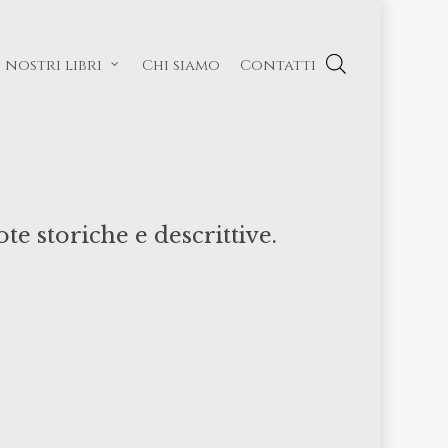
I nostri libri
Chi siamo
Contatti
e storiche e descrittive.