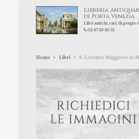
Skip
Libreria Antiquar
to
di Porta Venezia
main
Libri antichi, rari, di pregio
content
02 87 39 39 53
Home
Libri
S. Lorenzo Maggiore in Mi