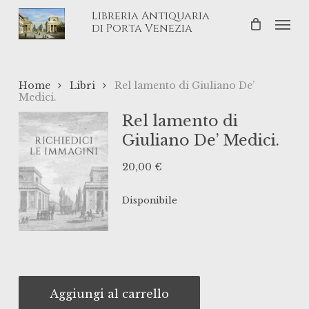
Skip
Libreria Antiquaria
Men
to
di Porta Venezia
main
content
Home
Libri
Rel lamento di Giuliano De’
Medici.
Rel lamento di
Giuliano De’ Medici.
20,00
€
Disponibile
Aggiungi al carrello