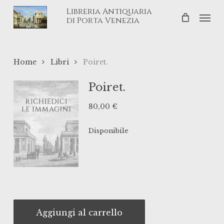
Skip
Libreria Antiquaria
Men
to
di Porta Venezia
main
content
Home
Libri
Poiret.
Poiret.
80,00
€
Disponibile
Aggiungi al carrello