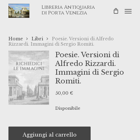
Skip
Libreria Antiquaria
Men
to
di Porta Venezia
main
content
Home
Libri
Poesie. Versioni di Alfredo
Rizzardi. Immagini di Sergio Romiti.
Poesie. Versioni di
Alfredo Rizzardi.
Immagini di Sergio
Romiti.
50,00
€
Disponibile
Aggiungi al carrello