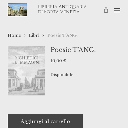
Skip
Libreria Antiquaria
Men
to
di Porta Venezia
main
content
Home
Libri
Poesie T’ANG.
Poesie T’ANG.
10,00
€
Disponibile
Aggiungi al carrello