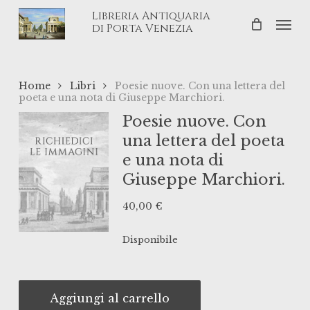
Skip
Libreria Antiquaria
Men
to
di Porta Venezia
main
content
Home
Libri
Poesie nuove. Con una lettera del
poeta e una nota di Giuseppe Marchiori.
Poesie nuove. Con
una lettera del poeta
e una nota di
Giuseppe Marchiori.
40,00
€
Disponibile
Aggiungi al carrello