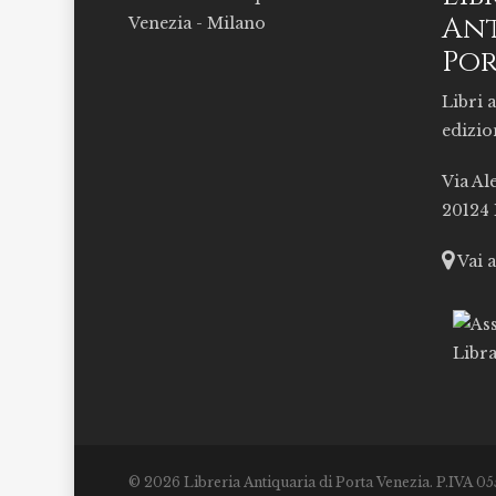
Ant
Por
Libri a
edizio
Via Al
20124
Vai 
© 2026 Libreria Antiquaria di Porta Venezia. P.IVA 