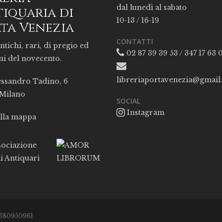
dal lunedì al sabato
iquaria di
10-13 / 16-19
ta Venezia
CONTATTI
ntichi, rari, di pregio ed
02 87 39 39 53 / 347 17 63 
ni del novecento.
libreriaportavenezia@gmai
essandro Tadino, 6
 Milano
SOCIAL
Instagram
alla mappa
05580950961