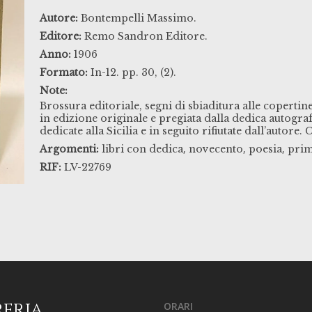
Autore:
Bontempelli Massimo.
Editore:
Remo Sandron Editore.
Anno:
1906
Formato:
In-12. pp. 30, (2).
Note:
Brossura editoriale, segni di sbiaditura alle copertin
in edizione originale e pregiata dalla dedica autograf
dedicate alla Sicilia e in seguito rifiutate dall’autore.
,
,
,
Argomenti:
libri con dedica
novecento
poesia
prim
RIF:
LV-22769
reria
ORARI