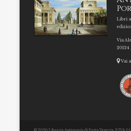
Por
Libri a
edizio
Via Al
20124
Vai 
© 2026 Libreria Antiquaria di Porta Venezia. P.IVA 