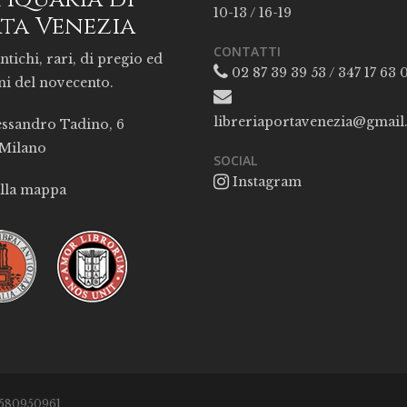
10-13 / 16-19
ta Venezia
CONTATTI
ntichi, rari, di pregio ed
02 87 39 39 53 / 347 17 63 
ni del novecento.
libreriaportavenezia@gmai
essandro Tadino, 6
 Milano
SOCIAL
Instagram
alla mappa
05580950961