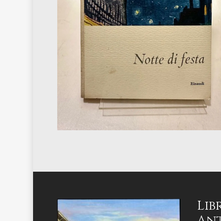
Lib
Ant