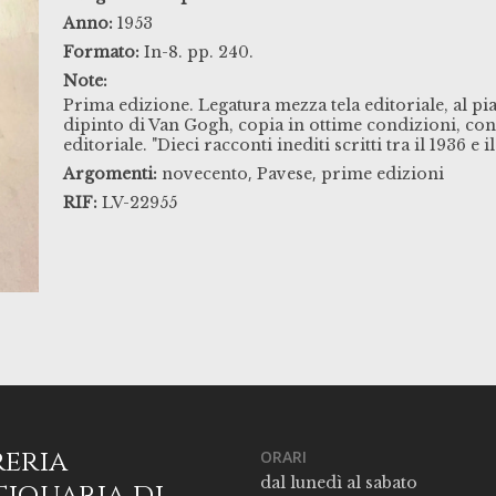
Anno:
1953
Formato:
In-8. pp. 240.
Note:
Prima edizione. Legatura mezza tela editoriale, al pi
dipinto di Van Gogh, copia in ottime condizioni, cons
editoriale. "Dieci racconti inediti scritti tra il 1936 e i
,
,
Argomenti:
novecento
Pavese
prime edizioni
RIF:
LV-22955
reria
ORARI
dal lunedì al sabato
iquaria di