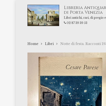
Skip
Libreria Antiquar
to
di Porta Venezia
main
Libri antichi, rari, di pregio
content
02 87 39 39 53
Home
Libri
Notte di festa. Racconti 19