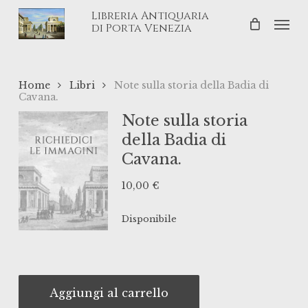
Skip
Libreria Antiquaria
Men
to
di Porta Venezia
main
content
Home
Libri
Note sulla storia della Badia di
Cavana.
Note sulla storia
della Badia di
Cavana.
10,00
€
Disponibile
Aggiungi al carrello