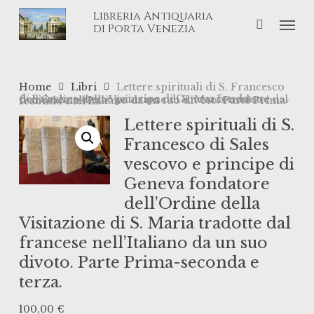
Skip
Libreria Antiquaria
Men
to
di Porta Venezia
main
content
Home
Libri
Lettere spirituali di S. Francesco
di Sales vescovo e principe di Geneva fondatore dell’Ordine della Visitazione di S. Maria tradotte dal francese nell’Italiano da un suo divoto. Parte Prima-seconda e terza.
Lettere spirituali di S.
Francesco di Sales
vescovo e principe di
Geneva fondatore
dell’Ordine della
Visitazione di S. Maria tradotte dal
francese nell’Italiano da un suo
divoto. Parte Prima-seconda e
terza.
100,00
€