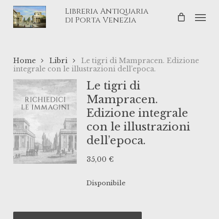
Skip
Libreria Antiquaria
Men
to
di Porta Venezia
main
content
Home
Libri
Le tigri di Mampracen. Edizione
integrale con le illustrazioni dell’epoca.
Le tigri di
Mampracen.
Edizione integrale
con le illustrazioni
dell’epoca.
35,00
€
Disponibile