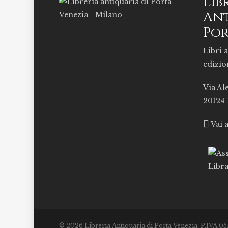
Lib
Ant
Por
Libri a
edizio
Via Al
20124
Vai 
© 2026 Libreria Antiquaria di Porta Venezia. P.IVA 