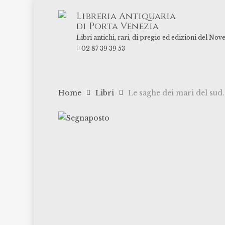
Skip
Libreria Antiquaria
to
di Porta Venezia
main
Libri antichi, rari, di pregio ed edizioni del Nov
content
02 87 39 39 53
Home
Libri
Le saghe dei mari del sud.