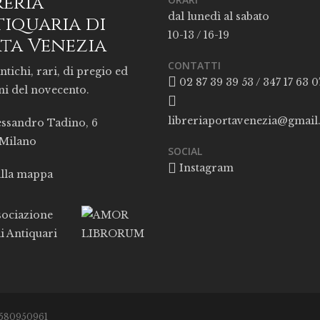
reria
dal lunedì al sabato
iquaria di
10-13 / 16-19
ta Venezia
CONTATTI
ntichi, rari, di pregio ed
02 87 39 39 53 / 347 17 63 0
ni del novecento.
libreriaportavenezia@gmai
essandro Tadino, 6
 Milano
SOCIAL
Instagram
alla mappa
05580950961