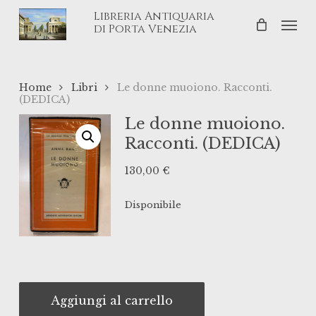
Skip
Libreria Antiquaria
Men
to
di Porta Venezia
main
content
Home
Libri
Le donne muoiono. Racconti.
(DEDICA)
Le donne muoiono.
Racconti. (DEDICA)
130,00
€
Disponibile
Aggiungi al carrello