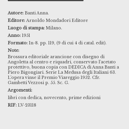
Autore:
Banti Anna.
Editore:
Arnoldo Mondadori Editore
Luogo di stampa:
Milano.
Anno:
1951
Formato:
In-8. pp. 119, (9 di cui 4 di catal. edit).
Note:
Brossura editoriale arancione con disegno di
Angoletta al centro e riquadri, conservato l’acetato
protettivo, buona copia con DEDICA di Anna Banti a
Piero Bigongiari. Serie La Medusa degli Italiani 63.
L’opera vinse il Premio Viareggio 1952. Cfr.
Gambetti Vezzosi p. 55. Sc. G.
Argomenti:
,
,
libri con dedica
novecento
prime edizioni
RIF:
LV-23118