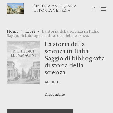
Skip
Libreria Antiquaria
Men
to
di Porta Venezia
main
content
Home
Libri
La storia della scienza in Italia.
Saggio di bibliografia di storia della scienza.
La storia della
scienza in Italia.
Saggio di bibliografia
di storia della
scienza.
40,00
€
Disponibile