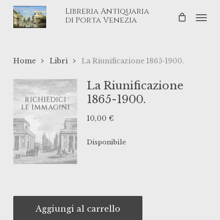
Skip
Libreria Antiquaria
Men
to
di Porta Venezia
main
content
Home
Libri
La Riunificazione 1865-1900.
La Riunificazione
1865-1900.
10,00
€
Disponibile
Aggiungi al carrello