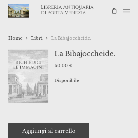
Skip
Libreria Antiquaria
Men
to
di Porta Venezia
main
content
Home
Libri
La Bibajoccheide.
La Bibajoccheide.
60,00
€
Disponibile
Aggiungi al carrello