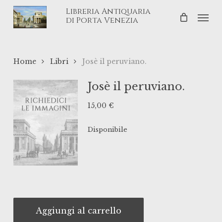
Skip
Libreria Antiquaria
Men
to
di Porta Venezia
main
content
Home
Libri
Josè il peruviano.
Josè il peruviano.
15,00
€
Disponibile
Aggiungi al carrello