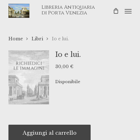
Skip
Libreria Antiquaria
Men
to
di Porta Venezia
main
content
Home
Libri
Io e lui.
Io e lui.
30,00
€
Disponibile
Aggiungi al carrello