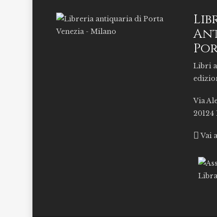
Lib
Ant
Por
Libri a
edizio
Via Al
20124
Vai 