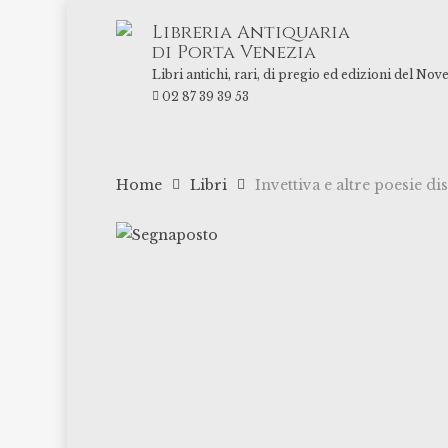
Skip
Libreria Antiquaria
to
di Porta Venezia
main
Libri antichi, rari, di pregio ed edizioni del Nov
content
02 87 39 39 53
Home
Libri
Invettiva e altre poesie di