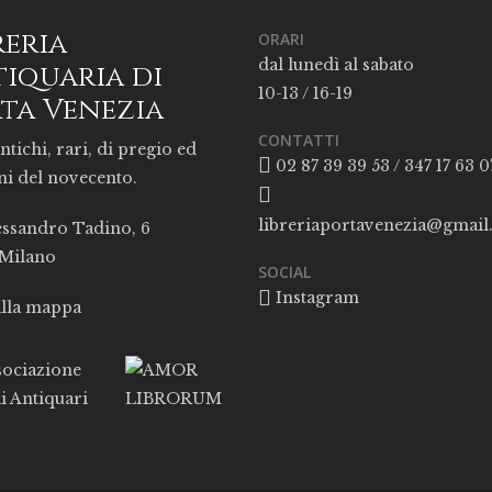
reria
ORARI
dal lunedì al sabato
iquaria di
10-13 / 16-19
ta Venezia
CONTATTI
ntichi, rari, di pregio ed
02 87 39 39 53 / 347 17 63 0
ni del novecento.
libreriaportavenezia@gmai
essandro Tadino, 6
 Milano
SOCIAL
Instagram
alla mappa