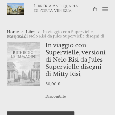
Skip
Libreria Antiquaria
Men
to
di Porta Venezia
main
content
Home
Libri
In viaggio con Supervielle,
versioni di Nelo Risi da Jules Supervielle disegni di Mitty Risi,
In viaggio con
Supervielle, versioni
di Nelo Risi da Jules
Supervielle disegni
di Mitty Risi,
30,00
€
Disponibile