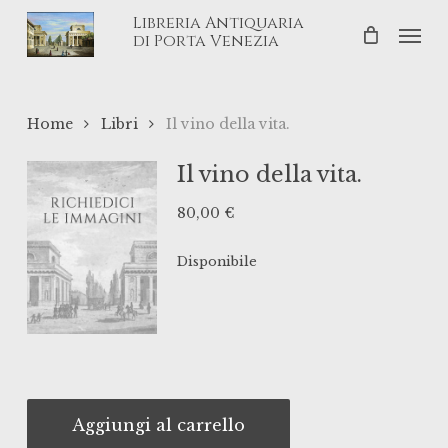
Skip
Libreria Antiquaria
Men
to
di Porta Venezia
main
content
Home
Libri
Il vino della vita.
Il vino della vita.
80,00
€
Disponibile
Aggiungi al carrello