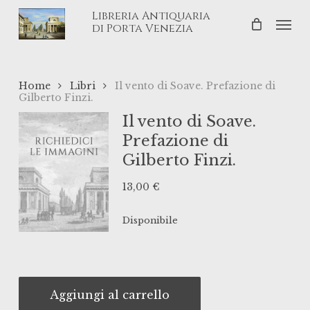
Skip
Libreria Antiquaria
Men
to
di Porta Venezia
main
content
Home
Libri
Il vento di Soave. Prefazione di
Gilberto Finzi.
Il vento di Soave.
Prefazione di
Gilberto Finzi.
13,00
€
Disponibile
Aggiungi al carrello