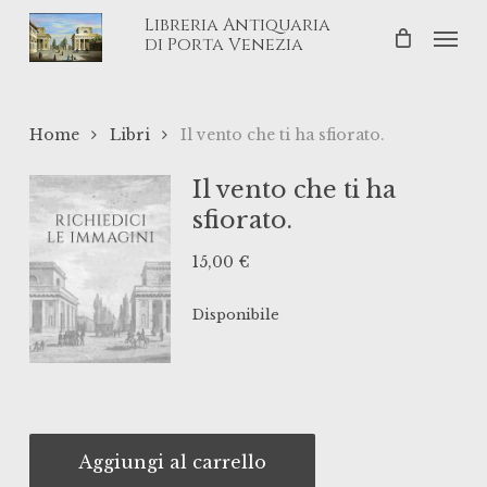
Skip
Libreria Antiquaria
Men
to
di Porta Venezia
main
content
Home
Libri
Il vento che ti ha sfiorato.
Il vento che ti ha
sfiorato.
15,00
€
Disponibile
Aggiungi al carrello