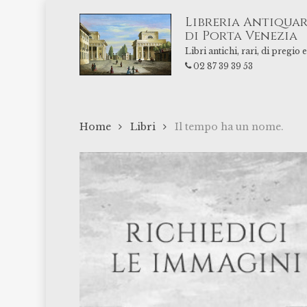
Skip
Libreria Antiquar
to
di Porta Venezia
main
Libri antichi, rari, di pregio
content
02 87 39 39 53
Home
Libri
Il tempo ha un nome.