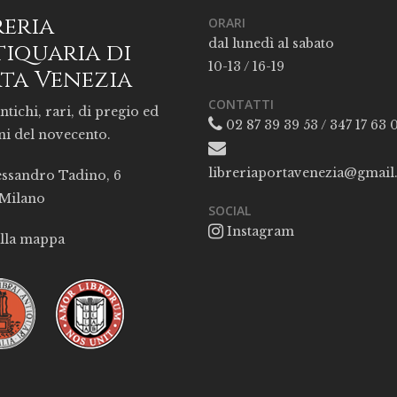
reria
ORARI
dal lunedì al sabato
iquaria di
10-13 / 16-19
ta Venezia
CONTATTI
ntichi, rari, di pregio ed
02 87 39 39 53 / 347 17 63 
ni del novecento.
libreriaportavenezia@gmai
essandro Tadino, 6
 Milano
SOCIAL
Instagram
alla mappa