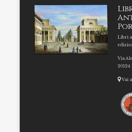
Lib
Ant
Por
Libri a
edizio
Via Al
20124
Vai 