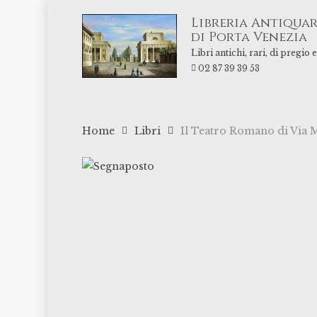
Skip
Libreria Antiquar
to
di Porta Venezia
main
Libri antichi, rari, di pregio
content
02 87 39 39 53
Home
Libri
Il Teatro Romano di Via M