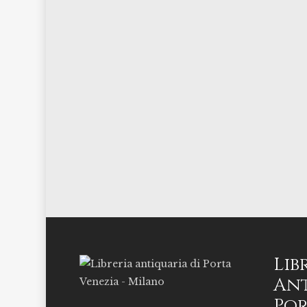
Lib
Ant
Por