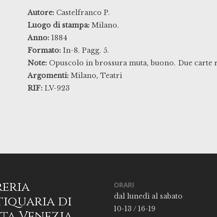
Autore:
Castelfranco P.
Luogo di stampa:
Milano.
Anno:
1884
Formato:
In-8. Pagg. 5.
Note:
Opuscolo in brossura muta, buono.
Due carte 
,
Argomenti:
Milano
Teatri
RIF:
LV-923
reria
ORARI
dal lunedì al sabato
iquaria di
10-13 / 16-19
ta Venezia