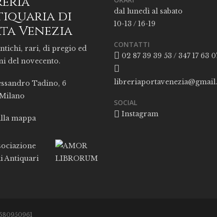
reria
dal lunedì al sabato
iquaria di
10-13 / 16-19
ta Venezia
CONTATTI
ntichi, rari, di pregio ed
02 87 39 39 53 / 347 17 63 0
ni del novecento.
libreriaportavenezia@gmai
essandro Tadino, 6
 Milano
SOCIAL
Instagram
alla mappa
05580950961