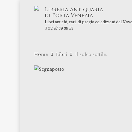
Skip
Libreria Antiquaria
to
di Porta Venezia
main
Libri antichi, rari, di pregio ed edizioni del Nov
content
02 87 39 39 53
Home
Libri
Il solco sottile.