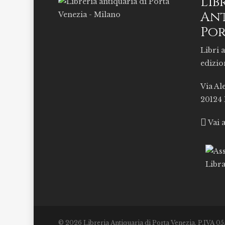
Lib
Ant
Por
Libri a
edizio
Via Al
20124
Vai 
© 2026 Libreria Antiquaria di Porta Venezia. P.IVA 