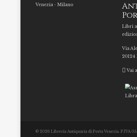
Ant
Por
Libri a
edizio
Via Al
20124
Vai 
© 2026 Libreria Antiquaria di Porta Venezia. P.IVA 