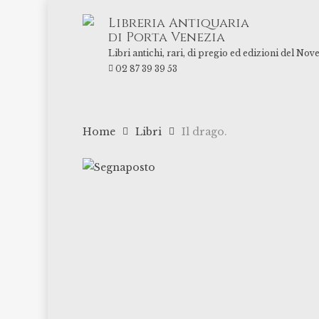
Skip
Libreria Antiquaria
to
di Porta Venezia
main
Libri antichi, rari, di pregio ed edizioni del Nov
content
02 87 39 39 53
Home
Libri
Il drago.