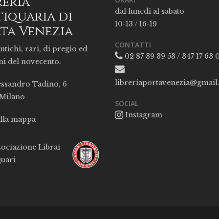
reria
dal lunedì al sabato
iquaria di
10-13 / 16-19
ta Venezia
CONTATTI
ntichi, rari, di pregio ed
02 87 39 39 53 / 347 17 63 
ni del novecento.
libreriaportavenezia@gmai
essandro Tadino, 6
 Milano
SOCIAL
Instagram
alla mappa