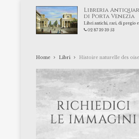
Skip
Libreria Antiquar
to
di Porta Venezia
main
Libri antichi, rari, di pregio
content
02 87 39 39 53
Home
Libri
Histoire naturelle des oi