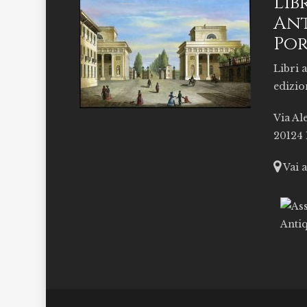
Lib
Ant
Por
Libri a
edizio
Via Al
20124
Vai 