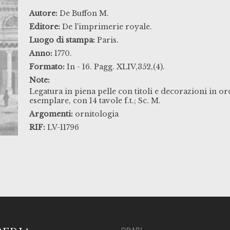
Autore:
De Buffon M.
Editore:
De l'imprimerie royale.
Luogo di stampa:
Paris.
Anno:
1770.
Formato:
In - 16. Pagg. XLIV,352,(4).
Note:
Legatura in piena pelle con titoli e decorazioni in oro
esemplare, con 14 tavole f.t.; Sc. M.
Argomenti:
ornitologia
RIF:
LV-11796
ORARI