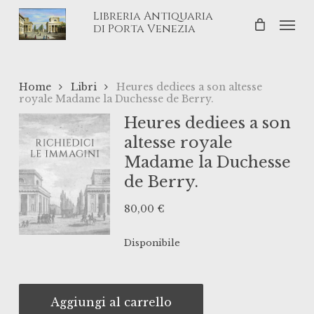
Skip
Libreria Antiquaria
Men
to
di Porta Venezia
main
content
Home
Libri
Heures dediees a son altesse
royale Madame la Duchesse de Berry.
Heures dediees a son
altesse royale
Madame la Duchesse
de Berry.
80,00
€
Disponibile
Aggiungi al carrello