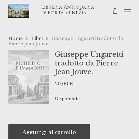
Skip
Libreria Antiquaria
Men
to
di Porta Venezia
main
content
Home
Libri
Giuseppe Ungaretti tradotto da
Pierre Jean Jouve.
Giuseppe Ungaretti
tradotto da Pierre
Jean Jouve.
20,00
€
Disponibile
Aggiungi al carrello