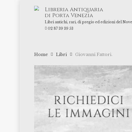
Skip
Libreria Antiquaria
to
di Porta Venezia
main
Libri antichi, rari, di pregio ed edizioni del Nov
content
02 87 39 39 53
Home
Libri
Giovanni Fattori.