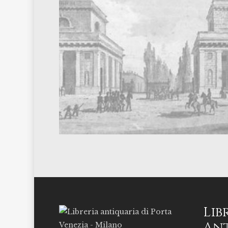
Lib
Ant