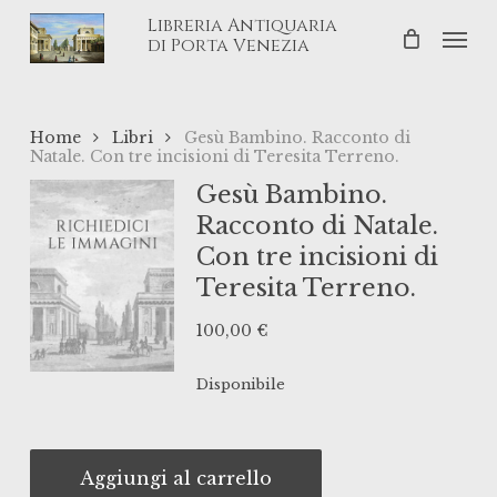
Skip
Libreria Antiquaria
Men
to
di Porta Venezia
main
content
Home
Libri
Gesù Bambino. Racconto di
Natale. Con tre incisioni di Teresita Terreno.
Gesù Bambino.
Racconto di Natale.
Con tre incisioni di
Teresita Terreno.
100,00
€
Disponibile
Aggiungi al carrello