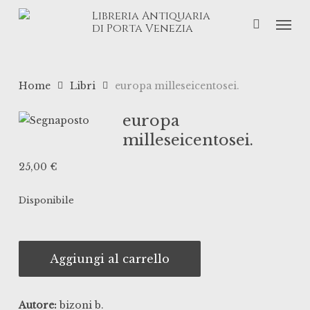
Skip
Libreria Antiquaria
Men
to
di Porta Venezia
main
content
Home
Libri
europa milleseicentosei.
europa
milleseicentosei.
25,00
€
Disponibile
Aggiungi al carrello
Autore:
bizoni b.