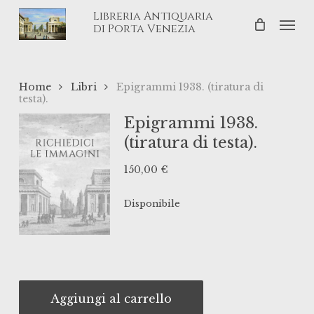
Skip
Libreria Antiquaria
Men
to
di Porta Venezia
main
content
Home
Libri
Epigrammi 1938. (tiratura di
testa).
Epigrammi 1938.
(tiratura di testa).
150,00
€
Disponibile
Aggiungi al carrello