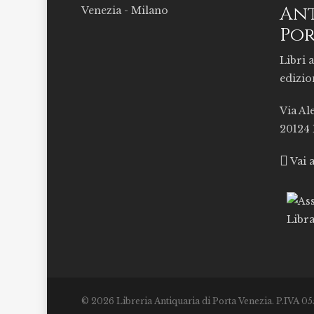
Ant
Por
Libri a
edizio
Via Al
20124
Vai 
© 2026 Libreria Antiquaria di Porta Venezia. P.IVA 