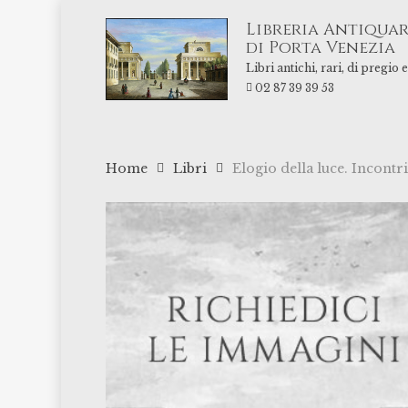
Skip
Libreria Antiquar
to
di Porta Venezia
main
Libri antichi, rari, di pregio
content
02 87 39 39 53
Home
Libri
Elogio della luce. Incontri 