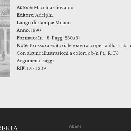
Autore:
Macchia Giovanni.
Editore:
Adelphi.
Luogo di stampa:
Milano.
Anno:
1990
Formato:
In - 8. Pagg. 280,(6).
Note:
Brossura editoriale e sovraccoperta illustrata;
Con alcune illustrazioni a colori e b/n f.t.; R. F3
Argomenti:
saggi
RIF:
LV-11209
reria
ORARI