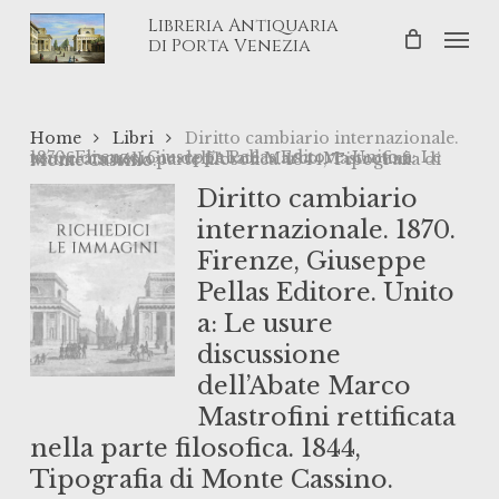
Skip
Libreria Antiquaria
Men
to
di Porta Venezia
main
content
Home
Libri
Diritto cambiario internazionale.
1870. Firenze, Giuseppe Pellas Editore. Unito a: Le usure discussione dell’Abate Marco Mastrofini rettificata nella parte filosofica. 1844, Tipografia di Monte Cassino.
Diritto cambiario
internazionale. 1870.
Firenze, Giuseppe
Pellas Editore. Unito
a: Le usure
discussione
dell’Abate Marco
Mastrofini rettificata
nella parte filosofica. 1844,
Tipografia di Monte Cassino.