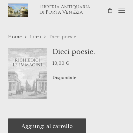
Skip
Libreria Antiquaria
Men
to
di Porta Venezia
main
content
Home
Libri
Dieci poesie.
Dieci poesie.
10,00
€
Disponibile
Aggiungi al carrello