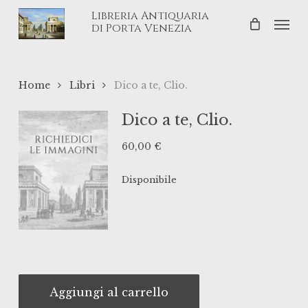
Skip
Libreria Antiquaria
Men
to
di Porta Venezia
main
content
Home
Libri
Dico a te, Clio.
Dico a te, Clio.
60,00
€
Disponibile
Aggiungi al carrello